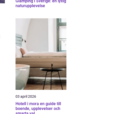
Glamping i Sverige: en lyxig
naturupplevelse
t
03 april 2026
Hotell i mora en guide till
boende, upplevelser och
smarta val