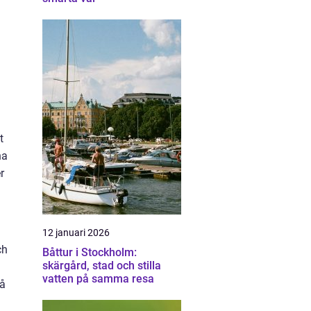
t
na
r
12 januari 2026
ch
Båttur i Stockholm:
skärgård, stad och stilla
vatten på samma resa
så