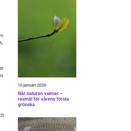
om
8%
er
iv
10 januari 2026
När naturen vaknar –
resmål för vårens första
grönska
ch