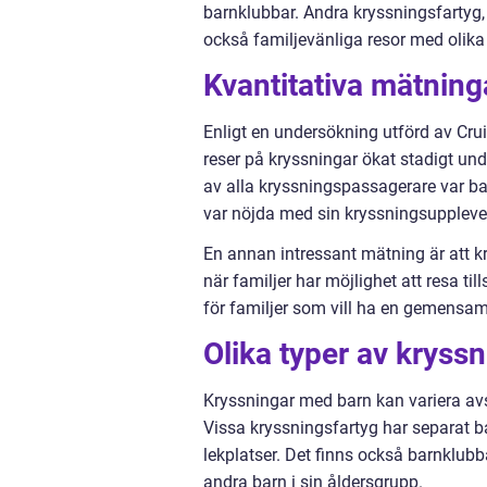
barnklubbar. Andra kryssningsfartyg,
också familjevänliga resor med olika a
Kvantitativa mätnin
Enligt en undersökning utförd av Crui
reser på kryssningar ökat stadigt und
av alla kryssningspassagerare var ba
var nöjda med sin kryssningsupplevel
En annan intressant mätning är att k
när familjer har möjlighet att resa ti
för familjer som vill ha en gemensa
Olika typer av kryss
Kryssningar med barn kan variera avs
Vissa kryssningsfartyg har separat 
lekplatser. Det finns också barnklubb
andra barn i sin åldersgrupp.