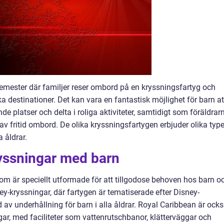
emester där familjer reser ombord på en kryssningsfartyg och
ika destinationer. Det kan vara en fantastisk möjlighet för barn at
e platser och delta i roliga aktiviteter, samtidigt som föräldrar
 av fritid ombord. De olika kryssningsfartygen erbjuder olika type
a åldrar.
ryssningar med barn
som är speciellt utformade för att tillgodose behoven hos barn o
ney-kryssningar, där fartygen är tematiserade efter Disney-
d av underhållning för barn i alla åldrar. Royal Caribbean är ock
gar, med faciliteter som vattenrutschbanor, klätterväggar och