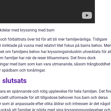
ckdelar med kryssning med barn
h förbättrats över tid för att bli mer familjevänliga. Tidigare
inriktade på vuxna med relativt litet fokus på barns behov. Me
t om familjens behov har kryssningsindustrin utvecklats för at
 familjer har när de reser tillsammans. Det finns dock
sningar med barn som kan vara utmanande, såsom trångboddhet
ör spädbarn och tonåringar.
slutsats
ara en spännande och rolig upplevelse för hela familjen. Det fin
ciellt utformade för att tillgodose behoven hos barn och deras
ter som är anpassade efter olika åldrar och intressen är det något
r också att familjer är nöjda med sina kryssningsupplevelser och