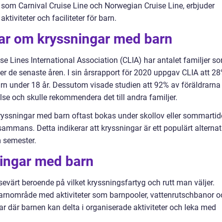
 som Carnival Cruise Line och Norwegian Cruise Line, erbjuder
ktiviteter och faciliteter för barn.
gar om kryssningar med barn
se Lines International Association (CLIA) har antalet familjer s
er de senaste åren. I sin årsrapport för 2020 uppgav CLIA att 2
rn under 18 år. Dessutom visade studien att 92% av föräldrarna
se och skulle rekommendera det till andra familjer.
ryssningar med barn oftast bokas under skollov eller sommartid
llsammans. Detta indikerar att kryssningar är ett populärt alternat
m semester.
ningar med barn
evärt beroende på vilket kryssningsfartyg och rutt man väljer.
barnområde med aktiviteter som barnpooler, vattenrutschbanor o
ar där barnen kan delta i organiserade aktiviteter och leka med