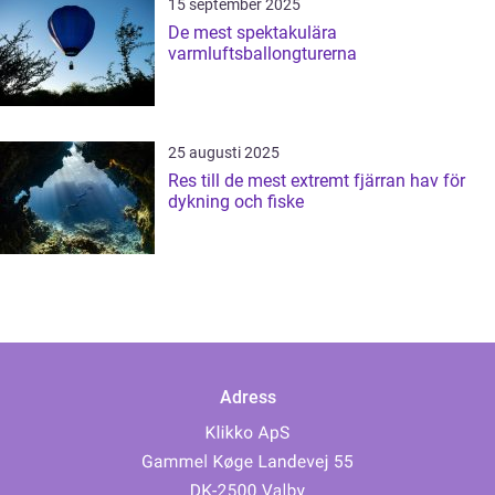
15 september 2025
De mest spektakulära
varmluftsballongturerna
25 augusti 2025
Res till de mest extremt fjärran hav för
dykning och fiske
Adress