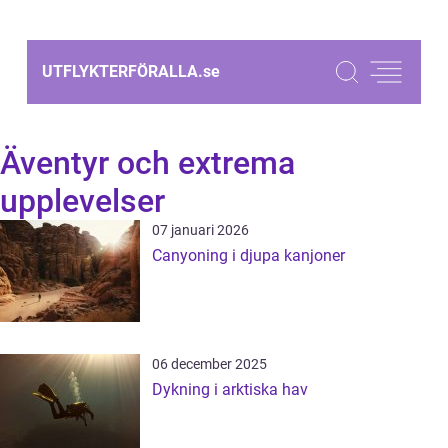
UTFLYKTERFÖRALLA.
se
Äventyr och extrema
upplevelser
07 januari 2026
Canyoning i djupa kanjoner
06 december 2025
Dykning i arktiska hav