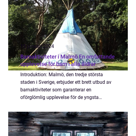
15 januari 2024
Barnaktiviteter i Malmö En omfattande
upplevelse för barn i alla åldrar
Introduktion: Malmö, den tredje största
staden i Sverige, erbjuder ett brett utbud av
barnaktiviteter som garanterar en
oförglömlig upplevelse för de yngsta
besökarna. Denna artikel tar dig igenom en
grundlig översikt av barnaktiviteter i Malmö,
från...