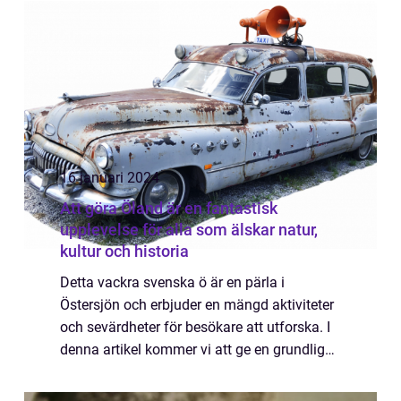
spännande och ikoniska konstnären Salv...
16 januari 2024
Att göra Öland är en fantastisk
upplevelse för alla som älskar natur,
kultur och historia
Detta vackra svenska ö är en pärla i
Östersjön och erbjuder en mängd aktiviteter
och sevärdheter för besökare att utforska. I
denna artikel kommer vi att ge en grundlig
översikt över att göra Öland, presentera olika
typer av aktiviteter som finns til...