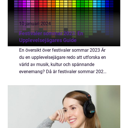
10 januari 2024
Festivaler sommar 2023: En
Upplevelsejägares Guide
En översikt över festivaler sommar 2023 Är
du en upplevelsejägare redo att utforska en
värld av musik, kultur och spännande
evenemang? Då är festivaler sommar 2023
något du inte får missa! Med ett brett utbud
av festivaler runt om i världen är det en...