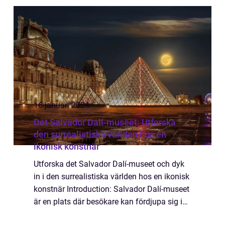
inspirerande upplevelse för besökare i alla
åldrar. I denna artike...
16 januari 2024
Det Salvador Dalí-museet: Utforska
den surrealistiska världen hos en
ikonisk konstnär
Utforska det Salvador Dalí-museet och dyk
in i den surrealistiska världen hos en ikonisk
konstnär Introduction: Salvador Dalí-museet
är en plats där besökare kan fördjupa sig i
den surrealistiska världen hos den