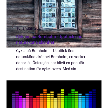
10 januari 2024
Cykling på Bornholm: Upptäck öns
natursköna skönhet
Cykla på Bornholm – Upptäck öns
natursköna skönhet Bornholm, en vacker
dansk ö i Östersjön, har blivit en populär
destination för cykellovers. Med sin
natursköna skönhet och välutvecklade
cykelinfrastruktur är Bornholm den perfekta
platsen för ...