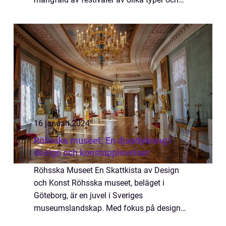
genrer, bjuder denna stadsfestival på en unik
och spännande upplevelse för alla som d...
16 januari 2024
Röhsska museet: En djupdykning i
design och konstupplevelser
Röhsska Museet En Skattkista av Design
och Konst Röhsska museet, beläget i
Göteborg, är en juvel i Sveriges
museumslandskap. Med fokus på design
och konst, erbjuder museet en unik och