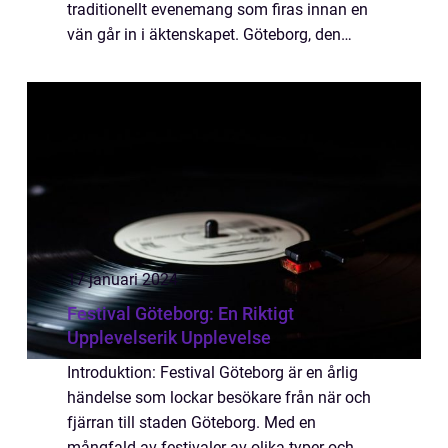
traditionellt evenemang som firas innan en
vän går in i äktenskapet. Göteborg, den
livliga staden på Sveriges västkust, erbjuder
en mängd spännande möjligheter f...
17 januari 2024
Festival Göteborg: En Riktigt
Upplevelserik Upplevelse
Introduktion: Festival Göteborg är en årlig
händelse som lockar besökare från när och
fjärran till staden Göteborg. Med en
mångfald av festivaler av olika typer och