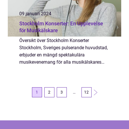
09 januari 2024
Stockholm Konserter: En Upplevelse
för Musikälskare
Översikt över Stockholm Konserter
Stockholm, Sveriges pulserande huvudstad,
erbjuder en mängd spektakulära
musikevenemang för alla musikälskares
nöje. Stockholms konserter erbjuder en
fantastisk möjlighet att uppleva
liveframträdanden av både natione...
1
2
3
…
12