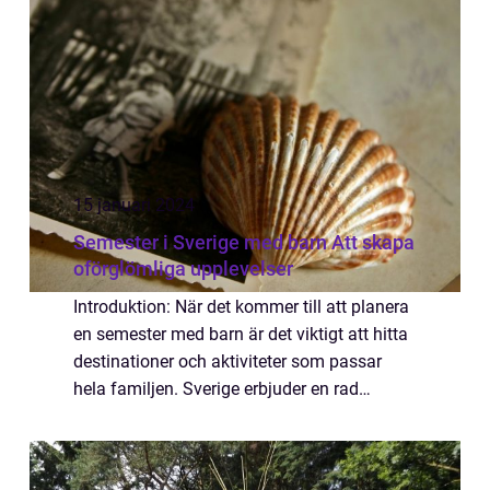
15 januari 2024
Semester i Sverige med barn Att skapa
oförglömliga upplevelser
Introduktion: När det kommer till att planera
en semester med barn är det viktigt att hitta
destinationer och aktiviteter som passar
hela familjen. Sverige erbjuder en rad
fantastiska möjligheter för en semester fylld
av roliga och minnesvärda upplev...