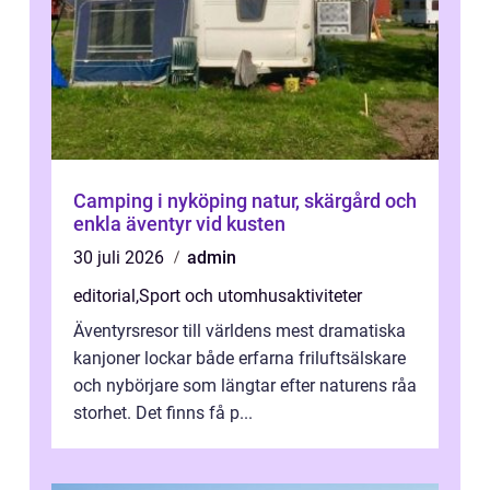
Camping i nyköping natur, skärgård och
enkla äventyr vid kusten
30 juli 2026
admin
editorial
,
Sport och utomhusaktiviteter
Äventyrsresor till världens mest dramatiska
kanjoner lockar både erfarna friluftsälskare
och nybörjare som längtar efter naturens råa
storhet. Det finns få p...