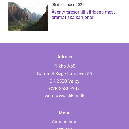
05 december 2025
Äventyrsresor till världens mest
dramatiska kanjoner
Adress
web:
www.klikko.dk
Menu
Annonsering