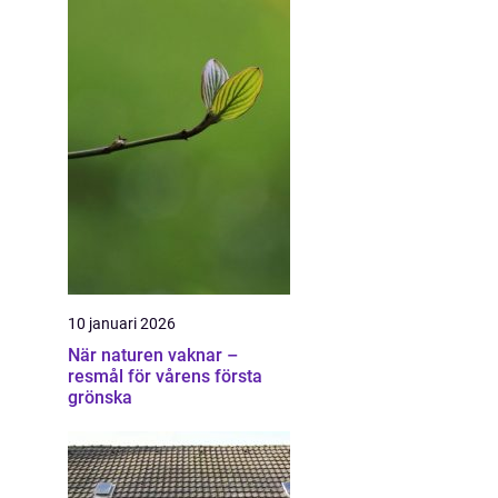
10 januari 2026
När naturen vaknar –
resmål för vårens första
grönska