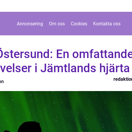
Annonsering
Om oss
Cookies
Kontakta oss
 Östersund: En omfattand
evelser i Jämtlands hjärta
redaktio
on