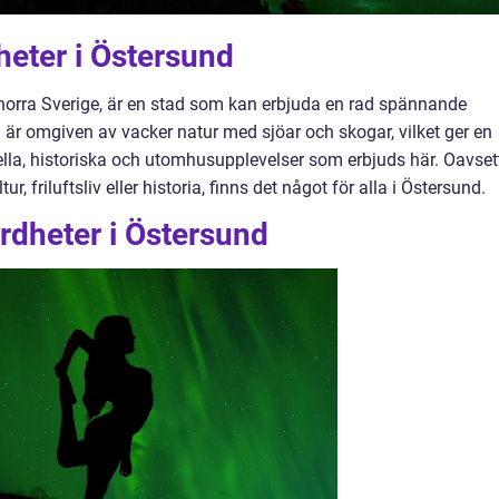
heter i Östersund
 norra Sverige, är en stad som kan erbjuda en rad spännande
 är omgiven av vacker natur med sjöar och skogar, vilket ger en
rella, historiska och utomhusupplevelser som erbjuds här. Oavset
, friluftsliv eller historia, finns det något för alla i Östersund.
rdheter i Östersund