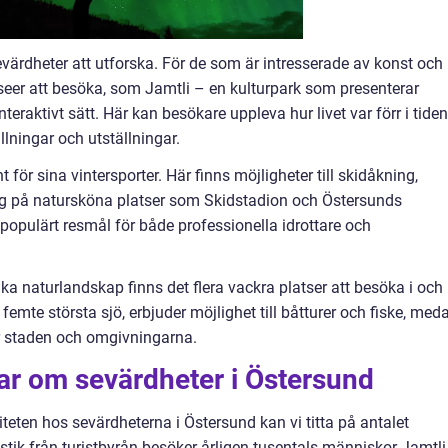
sevärdheter att utforska. För de som är intresserade av konst och
museer att besöka, som Jamtli – en kulturpark som presenterar
teraktivt sätt. Här kan besökare uppleva hur livet var förr i tiden
lningar och utställningar.
 för sina vintersporter. Här finns möjligheter till skidåkning,
 på natursköna platser som Skidstadion och Östersunds
t populärt resmål för både professionella idrottare och
ka naturlandskap finns det flera vackra platser att besöka i och
emte största sjö, erbjuder möjlighet till båtturer och fiske, med
er staden och omgivningarna.
ar om sevärdheter i Östersund
teten hos sevärdheterna i Östersund kan vi titta på antalet
istik från turistbyrån besöker årligen tusentals människor Jamtli