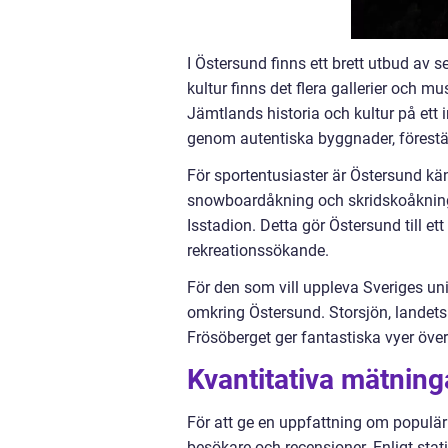
I Östersund finns ett brett utbud av 
kultur finns det flera gallerier och 
Jämtlands historia och kultur på ett in
genom autentiska byggnader, förestäl
För sportentusiaster är Östersund känt
snowboardåkning och skridskoåkning
Isstadion. Detta gör Östersund till et
rekreationssökande.
För den som vill uppleva Sveriges uni
omkring Östersund. Storsjön, landets f
Frösöberget ger fantastiska vyer öv
Kvantitativa mätning
För att ge en uppfattning om populäri
besökare och recensioner. Enligt stat