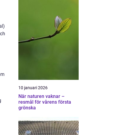
al)
och
som
10 januari 2026
När naturen vaknar –
g
resmål för vårens första
grönska