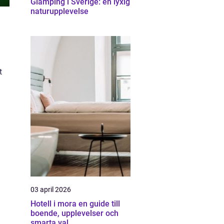
Glamping i Sverige: en lyxig
naturupplevelse
t
03 april 2026
Hotell i mora en guide till
boende, upplevelser och
smarta val