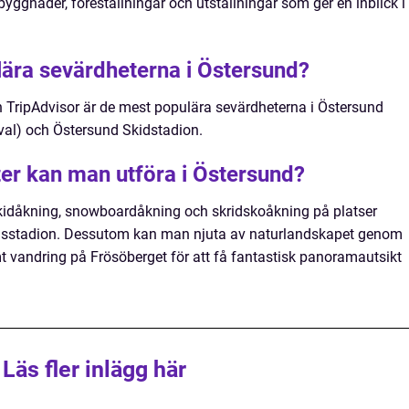
ggnader, föreställningar och utställningar som ger en inblick i
lära sevärdheterna i Östersund?
och TripAdvisor är de mest populära sevärdheterna i Östersund
ival) och Östersund Skidstadion.
ter kan man utföra i Östersund?
l skidåkning, snowboardåkning och skridskoåkning på platser
Isstadion. Dessutom kan man njuta av naturlandskapet genom
mt vandring på Frösöberget för att få fantastisk panoramautsikt
Läs fler inlägg här