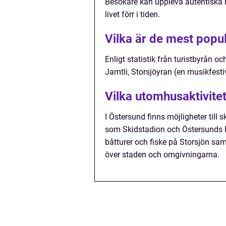
Besökare kan uppleva autentiska by
livet förr i tiden.
Vilka är de mest popu
Enligt statistik från turistbyrån 
Jamtli, Storsjöyran (en musikfest
Vilka utomhusaktivite
I Östersund finns möjligheter til
som Skidstadion och Östersunds 
båtturer och fiske på Storsjön sa
över staden och omgivningarna.