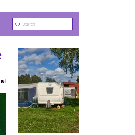
e
nel