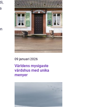
li,
ra
en
09 januari 2026
Världens mysigaste
värdshus med unika
menyer