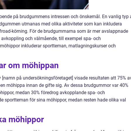
eroende på brudgummens intressen och önskemål. En vanlig typ 
udgummen utmanas med olika aktiviteter som kan inkludera
 offroad-körning. För de brudgummarna som är mer avslappnade
 avkoppling och välmående, till exempel spa- och
 möhippor inkluderar sportteman, matlagningskurser och
gar om möhippan
 [namn på undersökningsföretaget] visade resultaten att 75% a
 en möhippa innan de gifte sig. Av dessa brudgummor var 40%
öhippor, medan 30% föredrog avkopplande spa- och
de sportteman för sina möhippor, medan resten hade olika val
ika möhippor