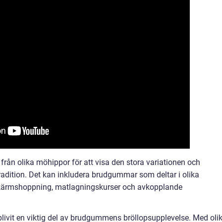
 från olika möhippor för att visa den stora variationen och
dition. Det kan inkludera brudgummar som deltar i olika
allskärmshoppning, matlagningskurser och avkopplande
vit en viktig del av brudgummens bröllopsupplevelse. Med oli