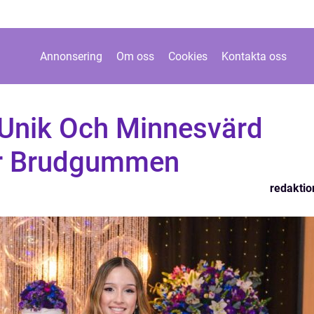
Annonsering
Om oss
Cookies
Kontakta oss
Unik Och Minnesvärd
ör Brudgummen
redaktio