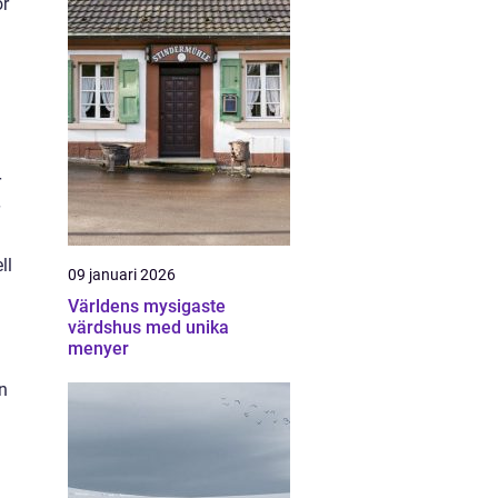
or
r
ll
09 januari 2026
Världens mysigaste
värdshus med unika
menyer
n