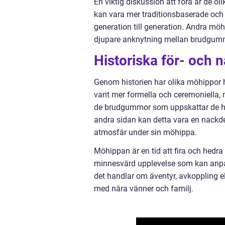
En viktig diskussion att föra är de o
kan vara mer traditionsbaserade och 
generation till generation. Andra m
djupare anknytning mellan brudgum
Historiska för- och 
Genom historien har olika möhippor ha
varit mer formella och ceremoniella, 
de brudgummor som uppskattar de hi
andra sidan kan detta vara en nackd
atmosfär under sin möhippa.
Möhippan är en tid att fira och hedr
minnesvärd upplevelse som kan anp
det handlar om äventyr, avkoppling el
med nära vänner och familj.