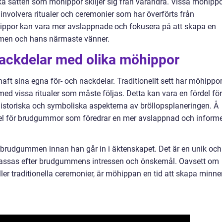
lika sätten som möhippor skiljer sig från varandra. Vissa möhipp
involvera ritualer och ceremonier som har överförts från
öhippor kan vara mer avslappnade och fokusera på att skapa en
men och hans närmaste vänner.
nackdelar med olika möhippor
ft sina egna för- och nackdelar. Traditionellt sett har möhippo
med vissa ritualer som måste följas. Detta kan vara en fördel för
storiska och symboliska aspekterna av bröllopsplaneringen. Å
el för brudgummor som föredrar en mer avslappnad och informe
a brudgummen innan han går in i äktenskapet. Det är en unik och
assas efter brudgummens intressen och önskemål. Oavsett om
ler traditionella ceremonier, är möhippan en tid att skapa minne