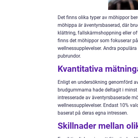
Det finns olika typer av möhippor b
möhippa är äventyrsbaserad, där br
klättring, fallskärmshoppning eller
finns det möhippor som fokuserar på
wellnessupplevelser. Andra populära
pubrundor.
Kvantitativa mätnin
Enligt en undersökning genomförd av
brudgummarna hade deltagit i minst
intresserade av äventyrsbaserade m
wellnessupplevelser. Endast 10% val
baserat på deras egna intressen.
Skillnader mellan ol