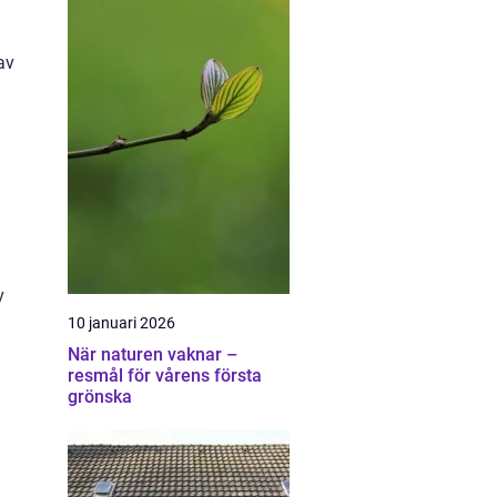
av
v
10 januari 2026
När naturen vaknar –
resmål för vårens första
grönska