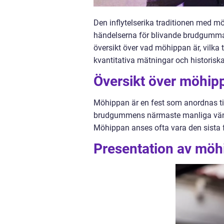
Den inflytelserika traditionen med 
händelserna för blivande brudgummar
översikt över vad möhippan är, vilka
kvantitativa mätningar och historis
Översikt över möhip
Möhippan är en fest som anordnas till
brudgummens närmaste manliga vän
Möhippan anses ofta vara den sista 
Presentation av möh