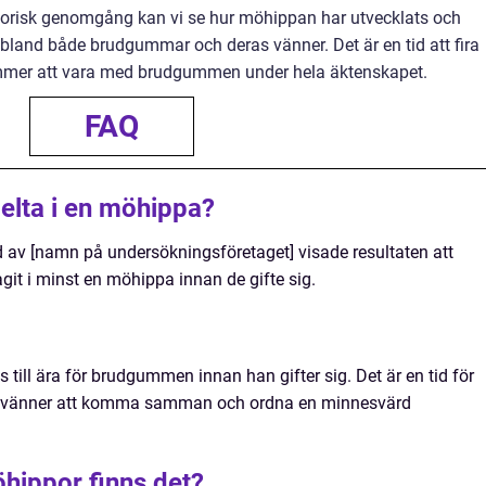
storisk genomgång kan vi se hur möhippan har utvecklats och
r bland både brudgummar och deras vänner. Det är en tid att fira
er att vara med brudgummen under hela äktenskapet.
FAQ
delta i en möhippa?
 av [namn på undersökningsföretaget] visade resultaten att
t i minst en möhippa innan de gifte sig.
ill ära för brudgummen innan han gifter sig. Det är en tid för
vänner att komma samman och ordna en minnesvärd
öhippor finns det?