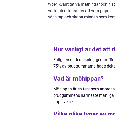
typer, kvantitativa mätningar och hi
varför den fortsätter att vara populä
vänskap och skapa minnen som komm
Hur vanligt är det att 
Enligt en undersökning genomförd
75% av brudgummarna hade deltagi
Vad är möhippan?
Möhippan är en fest som anordnas t
brudgummens närmaste manliga 
upplevelse.
Vilka olika typer av m