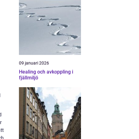
09 januari 2026
Healing och avkoppling i
fjällmiljö
l
d
r
tt
ch