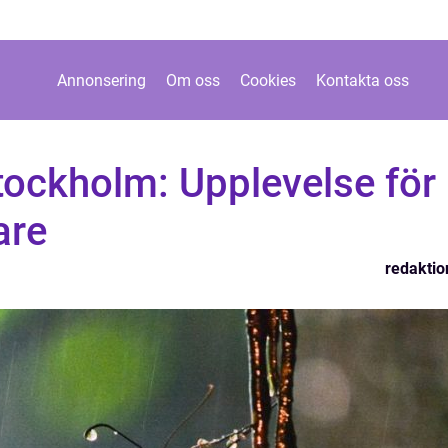
Annonsering
Om oss
Cookies
Kontakta oss
tockholm: Upplevelse för
are
redaktio