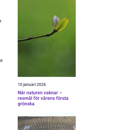
r
ra
10 januari 2026
När naturen vaknar –
resmål för vårens första
grönska