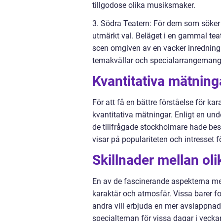
tillgodose olika musiksmaker.
3. Södra Teatern: För dem som söker 
utmärkt val. Beläget i en gammal te
scen omgiven av en vacker inredning. 
temakvällar och specialarrangemang
Kvantitativa mätnin
För att få en bättre förståelse för ka
kvantitativa mätningar. Enligt en un
de tillfrågade stockholmare hade bes
visar på populariteten och intresset f
Skillnader mellan ol
En av de fascinerande aspekterna med
karaktär och atmosfär. Vissa barer f
andra vill erbjuda en mer avslappnad 
specialteman för vissa dagar i veckan