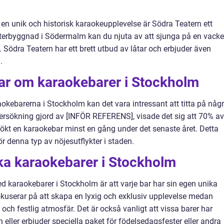
en unik och historisk karaokeupplevelse är Södra Teatern ett
aterbyggnad i Södermalm kan du njuta av att sjunga på en vacke
Södra Teatern har ett brett utbud av låtar och erbjuder även
.
gar om karaokebarer i Stockholm
raokebarerna i Stockholm kan det vara intressant att titta på någ
dersökning gjord av [INFÖR REFERENS], visade det sig att 70% av
ökt en karaokebar minst en gång under det senaste året. Detta
ör denna typ av nöjesutflykter i staden.
ika karaokebarer i Stockholm
 karaokebarer i Stockholm är att varje bar har sin egen unika
okuserar på att skapa en lyxig och exklusiv upplevelse medan
och festlig atmosfär. Det är också vanligt att vissa barer har
 eller erbjuder speciella paket för födelsedagsfester eller andra