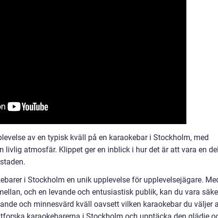
pplevelse av en typisk kväll på en karaokebar i Stockholm, med
vlig atmosfär. Klippet ger en inblick i hur det är att vara en de
 staden.
barer i Stockholm en unik upplevelse för upplevelsejägare. Me
 mellan, och en levande och entusiastisk publik, kan du vara säke
ande och minnesvärd kväll oavsett vilken karaokebar du väljer a
 utforska karaokebarerna i Stockholm och upptäcka den glädje o