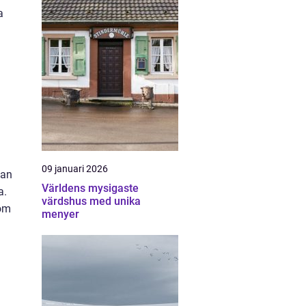
a
09 januari 2026
kan
Världens mysigaste
a.
värdshus med unika
som
menyer