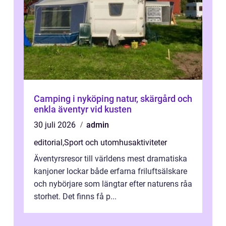
Camping i nyköping natur, skärgård och
enkla äventyr vid kusten
30 juli 2026
admin
editorial
,
Sport och utomhusaktiviteter
Äventyrsresor till världens mest dramatiska
kanjoner lockar både erfarna friluftsälskare
och nybörjare som längtar efter naturens råa
storhet. Det finns få p...