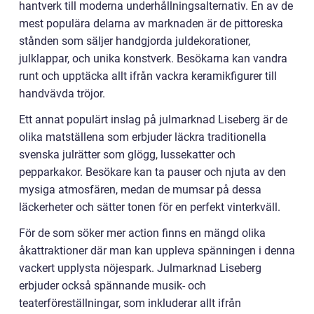
hantverk till moderna underhållningsalternativ. En av de
mest populära delarna av marknaden är de pittoreska
stånden som säljer handgjorda juldekorationer,
julklappar, och unika konstverk. Besökarna kan vandra
runt och upptäcka allt ifrån vackra keramikfigurer till
handvävda tröjor.
Ett annat populärt inslag på julmarknad Liseberg är de
olika matställena som erbjuder läckra traditionella
svenska julrätter som glögg, lussekatter och
pepparkakor. Besökare kan ta pauser och njuta av den
mysiga atmosfären, medan de mumsar på dessa
läckerheter och sätter tonen för en perfekt vinterkväll.
För de som söker mer action finns en mängd olika
åkattraktioner där man kan uppleva spänningen i denna
vackert upplysta nöjespark. Julmarknad Liseberg
erbjuder också spännande musik- och
teaterföreställningar, som inkluderar allt ifrån