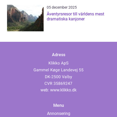
05 december 2025
Äventyrsresor till världens mest
dramatiska kanjoner
Adress
web:
www.klikko.dk
Menu
Annonsering