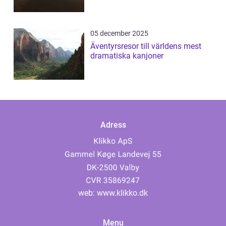
05 december 2025
Äventyrsresor till världens mest
dramatiska kanjoner
Adress
web:
www.klikko.dk
Menu