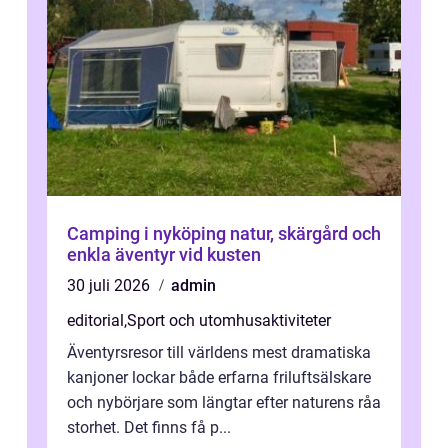
Camping i nyköping natur, skärgård och
enkla äventyr vid kusten
30 juli 2026
admin
editorial
,
Sport och utomhusaktiviteter
Äventyrsresor till världens mest dramatiska
kanjoner lockar både erfarna friluftsälskare
och nybörjare som längtar efter naturens råa
storhet. Det finns få p...