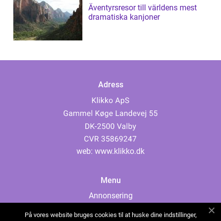
Äventyrsresor till världens mest
dramatiska kanjoner
Adress
web:
www.klikko.dk
Menu
Annonsering
Om oss
På vores website bruges cookies til at huske dine indstillinger,