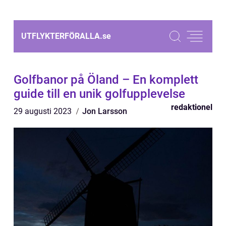
UTFLYKTERFÖRALLA.
se
Golfbanor på Öland – En komplett
guide till en unik golfupplevelse
redaktionel
29 augusti 2023
Jon Larsson