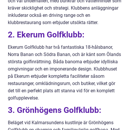
och väl underhållen, med bunkrar och vattenhinder som
kräver skicklighet och strategi. Klubbens anläggningar
inkluderar också en driving range och en
klubbrestaurang som erbjuder utsökta rätter.
2. Ekerum Golfklubb:
Ekerum Golfklubb har två fantastiska 18-hålsbanor,
Norra Banan och Södra Banan, och är känt som Ölands
största golfinrättning. Båda banorna erbjuder idylliska
omgivningar och en imponerande design. Klubbhuset
på Ekerum erbjuder kompletta faciliteter såsom
restauranger, omklädningsrum, och butiker, vilket gör
det till en perfekt plats att stanna vid för en komplett
golfupplevelse.
3. Grönhögens Golfklubb:
Beläget vid Kalmarsundens kustlinje är Grönhögens
Golfklubb en charmig och familjevänlig golfbana. Med