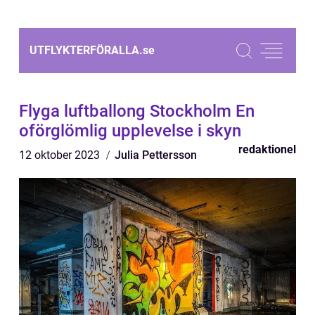
UTFLYKTERFÖRALLA.
se
Flyga luftballong Stockholm En
oförglömlig upplevelse i skyn
redaktionel
12 oktober 2023
Julia Pettersson