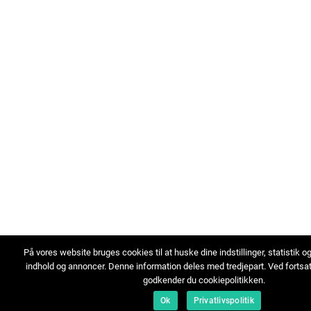
På vores website bruges cookies til at huske dine indstillinger, statistik o
indhold og annoncer. Denne information deles med tredjepart. Ved fortsa
godkender du cookiepolitikken.
Ok
Privatlivspolitik