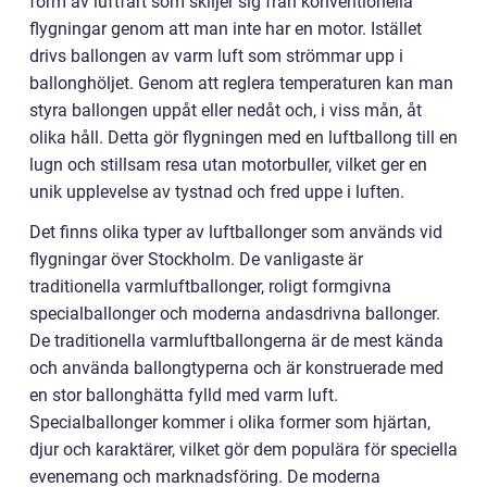
form av luftfart som skiljer sig från konventionella
flygningar genom att man inte har en motor. Istället
drivs ballongen av varm luft som strömmar upp i
ballonghöljet. Genom att reglera temperaturen kan man
styra ballongen uppåt eller nedåt och, i viss mån, åt
olika håll. Detta gör flygningen med en luftballong till en
lugn och stillsam resa utan motorbuller, vilket ger en
unik upplevelse av tystnad och fred uppe i luften.
Det finns olika typer av luftballonger som används vid
flygningar över Stockholm. De vanligaste är
traditionella varmluftballonger, roligt formgivna
specialballonger och moderna andasdrivna ballonger.
De traditionella varmluftballongerna är de mest kända
och använda ballongtyperna och är konstruerade med
en stor ballonghätta fylld med varm luft.
Specialballonger kommer i olika former som hjärtan,
djur och karaktärer, vilket gör dem populära för speciella
evenemang och marknadsföring. De moderna