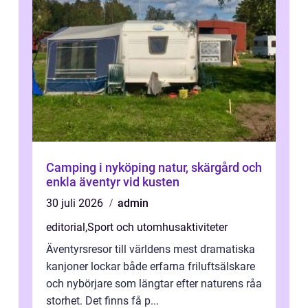
Camping i nyköping natur, skärgård och
enkla äventyr vid kusten
30 juli 2026
admin
editorial
,
Sport och utomhusaktiviteter
Äventyrsresor till världens mest dramatiska
kanjoner lockar både erfarna friluftsälskare
och nybörjare som längtar efter naturens råa
storhet. Det finns få p...