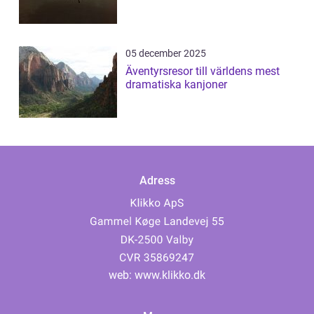
05 december 2025
Äventyrsresor till världens mest
dramatiska kanjoner
Adress
web:
www.klikko.dk