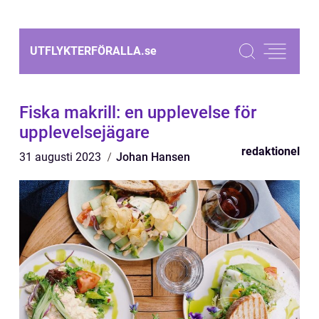
UTFLYKTERFÖRALLA.
se
Fiska makrill: en upplevelse för
upplevelsejägare
redaktionel
31 augusti 2023
Johan Hansen