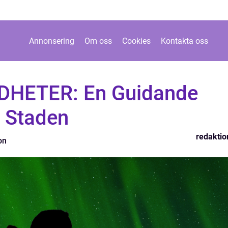
Annonsering
Om oss
Cookies
Kontakta oss
HETER: En Guidande
v Staden
redaktio
on