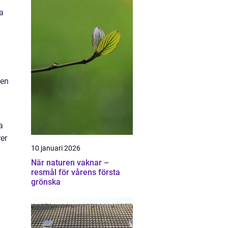
ta
 en
a
er
10 januari 2026
När naturen vaknar –
resmål för vårens första
grönska