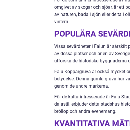
omgivet av skogar och sjöar, är ett p
av naturen, bada i sjön eller delta i 
vintern.
POPULÄRA SEVÄRDH
Vissa sevärdheter i Falun är särskilt 
av dessa platser och är en av Sverige
utforska de historiska byggnaderna o
Falu Koppargruva är också mycket om
betydelse. Denna gamla gruva har vari
genom de undre markerna.
För de kulturintresserade är Falu Stad
dalastil, erbjuder detta stadshus hist
bröllop och andra evenemang.
KVANTITATIVA MÄ