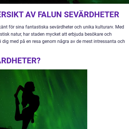
RSIKT AV FALUN SEVÄRDHETER
 känt för sina fantastiska sevärdheter och unika kulturarv. Med
stisk natur, har staden mycket att erbjuda besökare och
r vi dig med på en resa genom några av de mest intressanta och
ÄRDHETER?