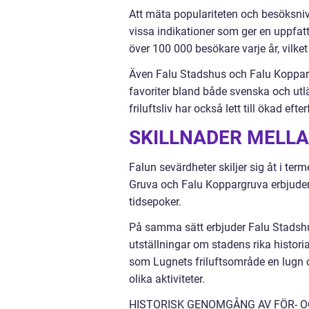
Att mäta populariteten och besöksni
vissa indikationer som ger en uppfatt
över 100 000 besökare varje år, vilke
Även Falu Stadshus och Falu Koppargru
favoriter bland både svenska och utl
friluftsliv har också lett till ökad 
SKILLNADER MELLA
Falun sevärdheter skiljer sig åt i term
Gruva och Falu Koppargruva erbjuder 
tidsepoker.
På samma sätt erbjuder Falu Stadshu
utställningar om stadens rika historia
som Lugnets friluftsområde en lugn oc
olika aktiviteter.
HISTORISK GENOMGÅNG AV FÖR- 