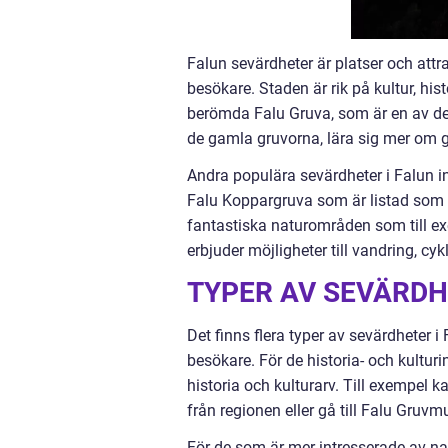
Falun sevärdheter är platser och att
besökare. Staden är rik på kultur, his
berömda Falu Gruva, som är en av de
de gamla gruvorna, lära sig mer om gr
Andra populära sevärdheter i Falun ink
Falu Koppargruva som är listad som 
fantastiska naturområden som till e
erbjuder möjligheter till vandring, c
TYPER AV SEVÄRDH
Det finns flera typer av sevärdheter i
besökare. För de historia- och kultu
historia och kulturarv. Till exempel
från regionen eller gå till Falu Gruv
För de som är mer intresserade av na