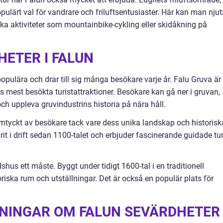
opulärt val för vandrare och friluftsentusiaster. Här kan man nju
olika aktiviteter som mountainbike-cykling eller skidåkning på
ETER I FALUN
populära och drar till sig många besökare varje år. Falu Gruva är
s mest besökta turistattraktioner. Besökare kan gå ner i gruvan,
ch uppleva gruvindustrins historia på nära håll.
tyckt av besökare tack vare dess unika landskap och historisk
t i drift sedan 1100-talet och erbjuder fascinerande guidade tur
shus ett måste. Byggt under tidigt 1600-tal i en traditionell
oriska rum och utställningar. Det är också en populär plats för
TNINGAR OM FALUN SEVÄRDHETER