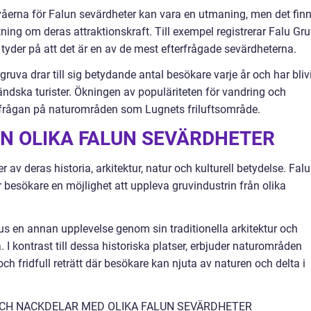
våerna för Falun sevärdheter kan vara en utmaning, men det fin
ning om deras attraktionskraft. Till exempel registrerar Falu Gr
t tyder på att det är en av de mest efterfrågade sevärdheterna.
va drar till sig betydande antal besökare varje år och har blivi
ändska turister. Ökningen av populäriteten för vandring och
efterfrågan på naturområden som Lugnets friluftsområde.
N OLIKA FALUN SEVÄRDHETER
er av deras historia, arkitektur, natur och kulturell betydelse. Falu
besökare en möjlighet att uppleva gruvindustrin från olika
s en annan upplevelse genom sin traditionella arkitektur och
. I kontrast till dessa historiska platser, erbjuder naturområden
h fridfull reträtt där besökare kan njuta av naturen och delta i
OCH NACKDELAR MED OLIKA FALUN SEVÄRDHETER