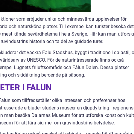
raktioner som erbjuder unika och minnesvärda upplevelser för
toria och natursköna platser. Till exempel kan turister besöka det
 mest kända sevärdheterna i hela Sverige. Här kan man utforsk
uvindustrins historia och ta del av guidade turer.
luderar det vackra Falu Stadshus, byggt i traditionell dalastil, 
världsarv av UNESCO. För de naturintresserade finns också
xempel Lugnets friluftsområde och Fålun Dalen. Dessa platser
ykling och skidåkning beroende på säsong.
ETER I FALUN
 Falun som tillfredsställer olika intressen och preferenser hos
rintresserade erbjuder stadens museer en djupdykning i regionens
 kan man besöka Dalarnas Museum för att utforska konst och kult
museum för att lära sig mer om gruvindustrins betydelse.
tur har Falun också mycket att erbjuda. Lugnets friluftsområde,