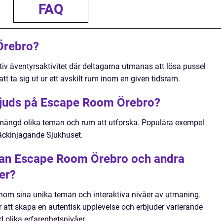
FAQ
Örebro?
iv äventyrsaktivitet där deltagarna utmanas att lösa pussel
tt ta sig ut ur ett avskilt rum inom en given tidsram.
rbjuds på Escape Room Örebro?
mängd olika teman och rum att utforska. Populära exempel
räckinjagande Sjukhuset.
llan Escape Room Örebro och andra
er?
nom sina unika teman och interaktiva nivåer av utmaning.
r att skapa en autentisk upplevelse och erbjuder varierande
 olika erfarenhetsnivåer.