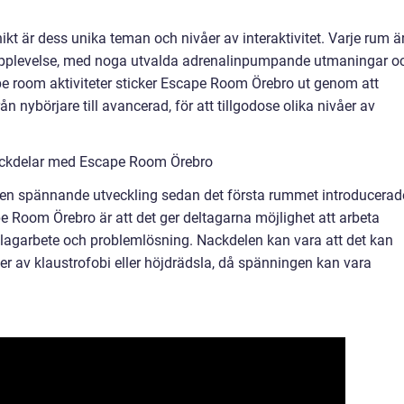
 är dess unika teman och nivåer av interaktivitet. Varje rum ä
 upplevelse, med noga utvalda adrenalinpumpande utmaningar o
e room aktiviteter sticker Escape Room Örebro ut genom att
ån nybörjare till avancerad, för att tillgodose olika nivåer av
ackdelar med Escape Room Örebro
n spännande utveckling sedan det första rummet introducerad
e Room Örebro är att det ger deltagarna möjlighet att arbeta
 lagarbete och problemlösning. Nackdelen kan vara att det kan
r av klaustrofobi eller höjdrädsla, då spänningen kan vara