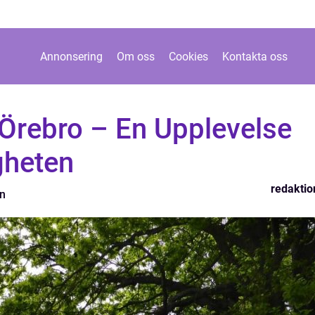
Annonsering
Om oss
Cookies
Kontakta oss
rebro – En Upplevelse
gheten
redaktio
on