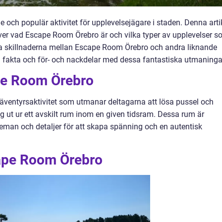
ch populär aktivitet för upplevelsejägare i staden. Denna arti
ver vad Escape Room Örebro är och vilka typer av upplevelser 
ra skillnaderna mellan Escape Room Örebro och andra liknande
ka fakta och för- och nackdelar med dessa fantastiska utmaninga
pe Room Örebro
äventyrsaktivitet som utmanar deltagarna att lösa pussel och
ig ut ur ett avskilt rum inom en given tidsram. Dessa rum är
man och detaljer för att skapa spänning och en autentisk
cape Room Örebro