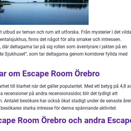
 utbud av teman och rum att utforska. Från mysterier i det vild
ntalsjukhus, finns det något för alla smaker och intressen.
 där deltagarna tar på sig rollen som äventyrare i jakten på en
de Sjukhuset”, som tar deltagarna genom korridorer fyllda med
gar om Escape Room Örebro
et till klarhet när det gäller popularitet. Med ett betyg på 4,8 a
 recensioner på andra recensionssidor, blir det tydligt att
. Antalet besökare har också ökat stadigt under de senaste åren
 besökares starka intresse för denna spännande aktivitet.
scape Room Örebro och andra Escap