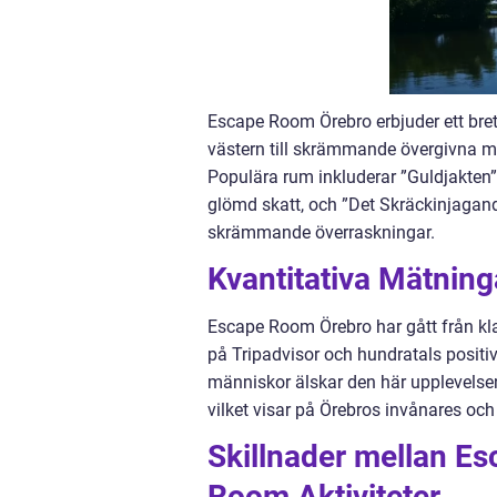
Escape Room Örebro erbjuder ett brett
västern till skrämmande övergivna me
Populära rum inkluderar ”Guldjakten”,
glömd skatt, och ”Det Skräckinjagan
skrämmande överraskningar.
Kvantitativa Mätnin
Escape Room Örebro har gått från klarh
på Tripadvisor och hundratals positiva
människor älskar den här upplevelsen
vilket visar på Örebros invånares och
Skillnader mellan E
Room Aktiviteter