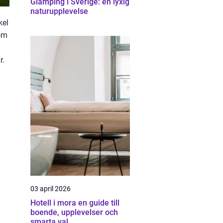
Glamping i Sverige: en lyxig
naturupplevelse
kel
som
r.
03 april 2026
Hotell i mora en guide till
boende, upplevelser och
smarta val