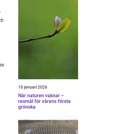
r
ch
es
10 januari 2026
När naturen vaknar –
resmål för vårens första
grönska