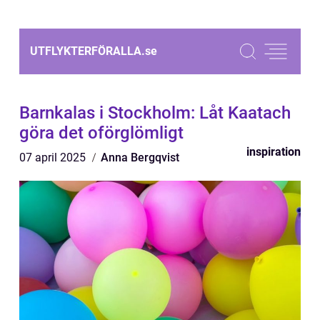
UTFLYKTERFÖRALLA.
se
Barnkalas i Stockholm: Låt Kaatach
göra det oförglömligt
inspiration
07 april 2025
Anna Bergqvist