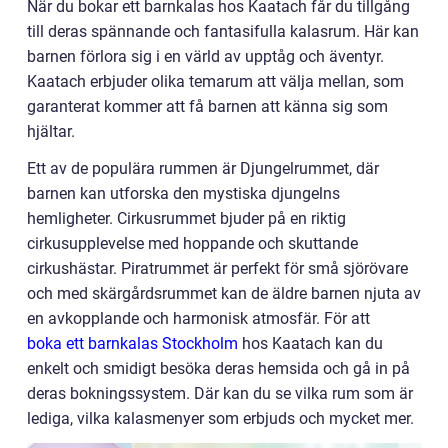
När du bokar ett barnkalas hos Kaatach får du tillgång
till deras spännande och fantasifulla kalasrum. Här kan
barnen förlora sig i en värld av upptåg och äventyr.
Kaatach erbjuder olika temarum att välja mellan, som
garanterat kommer att få barnen att känna sig som
hjältar.
Ett av de populära rummen är Djungelrummet, där
barnen kan utforska den mystiska djungelns
hemligheter. Cirkusrummet bjuder på en riktig
cirkusupplevelse med hoppande och skuttande
cirkushästar. Piratrummet är perfekt för små sjörövare
och med skärgårdsrummet kan de äldre barnen njuta av
en avkopplande och harmonisk atmosfär. För att
boka ett barnkalas Stockholm
hos Kaatach kan du
enkelt och smidigt besöka deras hemsida och gå in på
deras bokningssystem. Där kan du se vilka rum som är
lediga, vilka kalasmenyer som erbjuds och mycket mer.