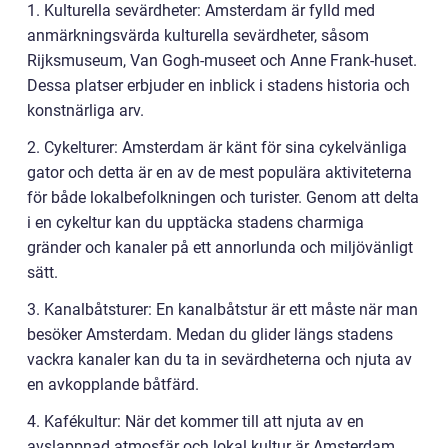
1. Kulturella sevärdheter: Amsterdam är fylld med
anmärkningsvärda kulturella sevärdheter, såsom
Rijksmuseum, Van Gogh-museet och Anne Frank-huset.
Dessa platser erbjuder en inblick i stadens historia och
konstnärliga arv.
2. Cykelturer: Amsterdam är känt för sina cykelvänliga
gator och detta är en av de mest populära aktiviteterna
för både lokalbefolkningen och turister. Genom att delta
i en cykeltur kan du upptäcka stadens charmiga
gränder och kanaler på ett annorlunda och miljövänligt
sätt.
3. Kanalbåtsturer: En kanalbåtstur är ett måste när man
besöker Amsterdam. Medan du glider längs stadens
vackra kanaler kan du ta in sevärdheterna och njuta av
en avkopplande båtfärd.
4. Kafékultur: När det kommer till att njuta av en
avslappnad atmosfär och lokal kultur är Amsterdam