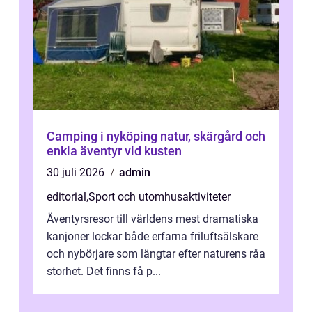
Camping i nyköping natur, skärgård och
enkla äventyr vid kusten
30 juli 2026
admin
editorial
,
Sport och utomhusaktiviteter
Äventyrsresor till världens mest dramatiska
kanjoner lockar både erfarna friluftsälskare
och nybörjare som längtar efter naturens råa
storhet. Det finns få p...