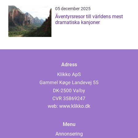
05 december 2025
Äventyrsresor till världens mest
dramatiska kanjoner
Adress
web:
www.klikko.dk
Menu
Annonsering