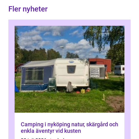
Fler nyheter
Camping i nyköping natur, skärgård och
enkla äventyr vid kusten