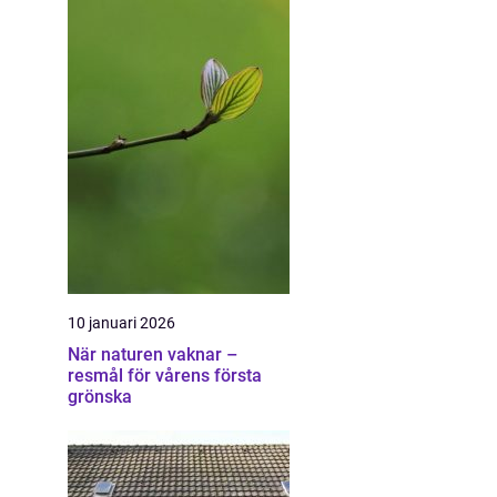
10 januari 2026
När naturen vaknar –
resmål för vårens första
grönska