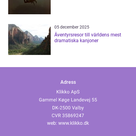
05 december 2025
Äventyrsresor till världens mest
dramatiska kanjoner
Adress
web:
www.klikko.dk