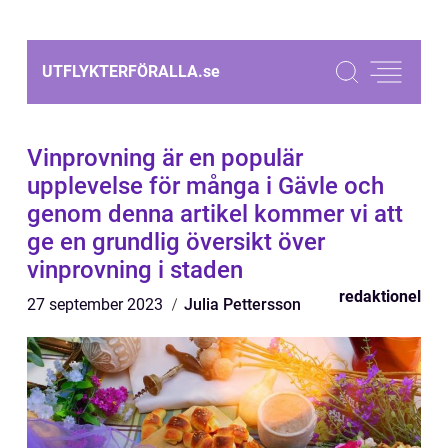
UTFLYKTERFÖRALLA.
se
Vinprovning är en populär
upplevelse för många i Gävle och
genom denna artikel kommer vi att
ge en grundlig översikt över
vinprovning i staden
redaktionel
27 september 2023
Julia Pettersson