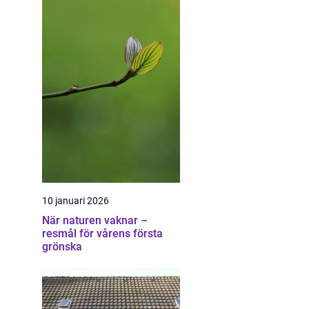
10 januari 2026
När naturen vaknar –
resmål för vårens första
grönska