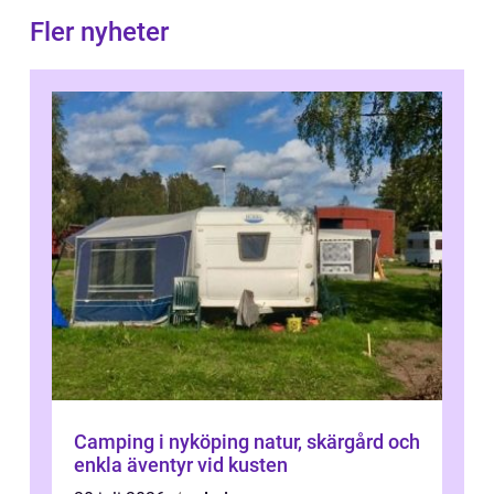
Fler nyheter
Camping i nyköping natur, skärgård och
enkla äventyr vid kusten