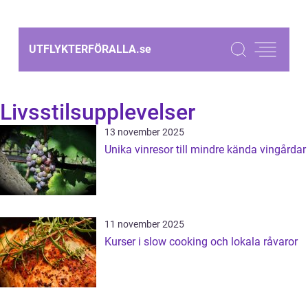
UTFLYKTERFÖRALLA.
se
Livsstilsupplevelser
13 november 2025
Unika vinresor till mindre kända vingårdar
11 november 2025
Kurser i slow cooking och lokala råvaror