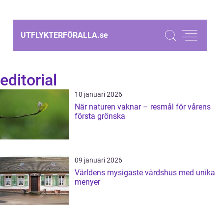
UTFLYKTERFÖRALLA.
se
editorial
10 januari 2026
När naturen vaknar – resmål för vårens
första grönska
09 januari 2026
Världens mysigaste värdshus med unika
menyer