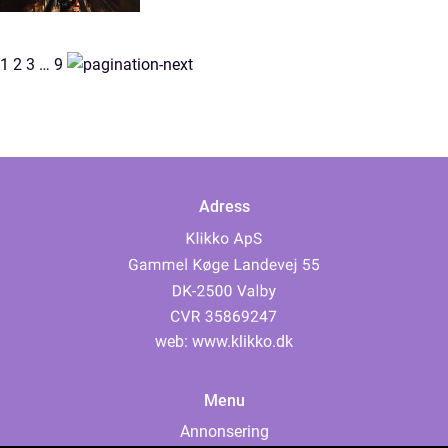
1
2
3
…
9
Adress
web:
www.klikko.dk
Menu
Annonsering