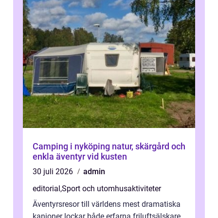
Camping i nyköping natur, skärgård och
enkla äventyr vid kusten
30 juli 2026
admin
editorial
,
Sport och utomhusaktiviteter
Äventyrsresor till världens mest dramatiska
kanjoner lockar både erfarna friluftsälskare