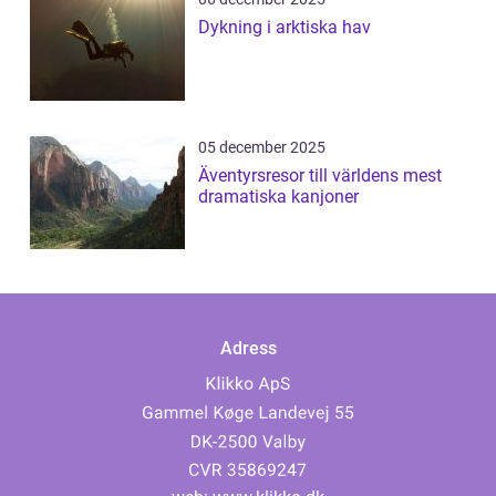
Dykning i arktiska hav
05 december 2025
Äventyrsresor till världens mest
dramatiska kanjoner
Adress