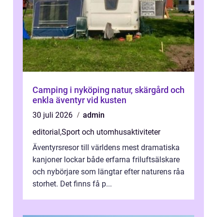
Camping i nyköping natur, skärgård och
enkla äventyr vid kusten
30 juli 2026
admin
editorial
,
Sport och utomhusaktiviteter
Äventyrsresor till världens mest dramatiska
kanjoner lockar både erfarna friluftsälskare
och nybörjare som längtar efter naturens råa
storhet. Det finns få p...