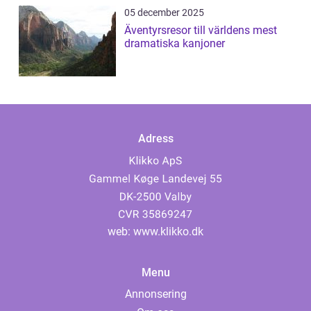
05 december 2025
Äventyrsresor till världens mest
dramatiska kanjoner
Adress
web:
www.klikko.dk
Menu
Annonsering