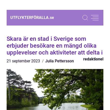
UTFLYKTERFÖRALLA.
se
Skara är en stad i Sverige som
erbjuder besökare en mängd olika
upplevelser och aktiviteter att delta i
redaktionel
21 september 2023
Julia Pettersson