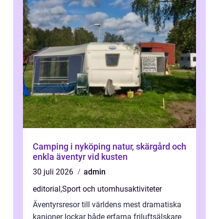
Camping i nyköping natur, skärgård och
enkla äventyr vid kusten
30 juli 2026
admin
editorial
,
Sport och utomhusaktiviteter
Äventyrsresor till världens mest dramatiska
kanjoner lockar både erfarna friluftsälskare