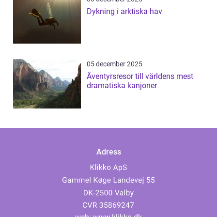
Dykning i arktiska hav
05 december 2025
Äventyrsresor till världens mest
dramatiska kanjoner
Adress