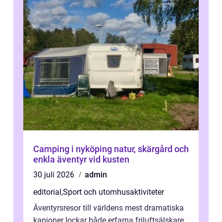
Camping i nyköping natur, skärgård och
enkla äventyr vid kusten
30 juli 2026
admin
editorial
,
Sport och utomhusaktiviteter
Äventyrsresor till världens mest dramatiska
kanjoner lockar både erfarna friluftsälskare