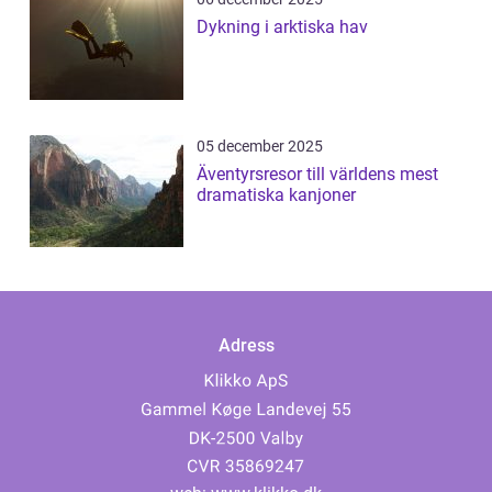
Dykning i arktiska hav
05 december 2025
Äventyrsresor till världens mest
dramatiska kanjoner
Adress