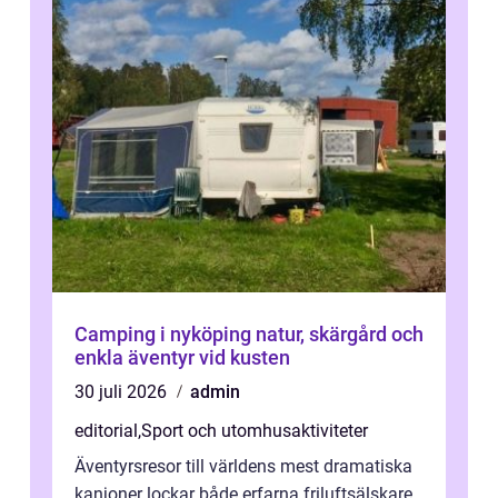
Camping i nyköping natur, skärgård och
enkla äventyr vid kusten
30 juli 2026
admin
editorial
,
Sport och utomhusaktiviteter
Äventyrsresor till världens mest dramatiska
kanjoner lockar både erfarna friluftsälskare