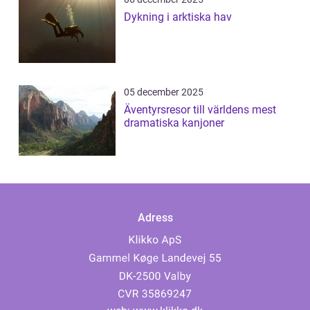
Dykning i arktiska hav
05 december 2025
Äventyrsresor till världens mest
dramatiska kanjoner
Adress