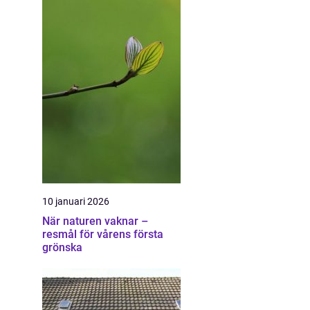
10 januari 2026
När naturen vaknar –
resmål för vårens första
grönska