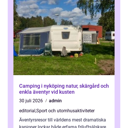
Camping i nyköping natur, skärgård och
enkla äventyr vid kusten
30 juli 2026
admin
editorial
,
Sport och utomhusaktiviteter
Äventyrsresor till världens mest dramatiska
kanjoner lockar både erfarna friluftsälskare