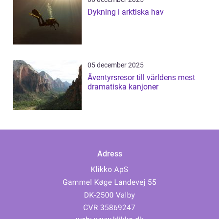
Dykning i arktiska hav
05 december 2025
Äventyrsresor till världens mest
dramatiska kanjoner
Adress