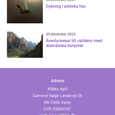
Dykning i arktiska hav
05 december 2025
Äventyrsresor till världens mest
dramatiska kanjoner
Adress