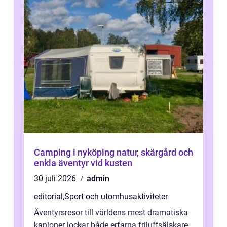
Camping i nyköping natur, skärgård och
enkla äventyr vid kusten
30 juli 2026
admin
editorial
,
Sport och utomhusaktiviteter
Äventyrsresor till världens mest dramatiska
kanjoner lockar både erfarna friluftsälskare