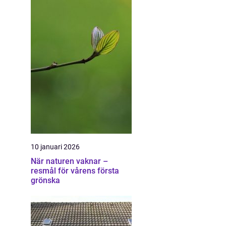
10 januari 2026
När naturen vaknar –
resmål för vårens första
grönska