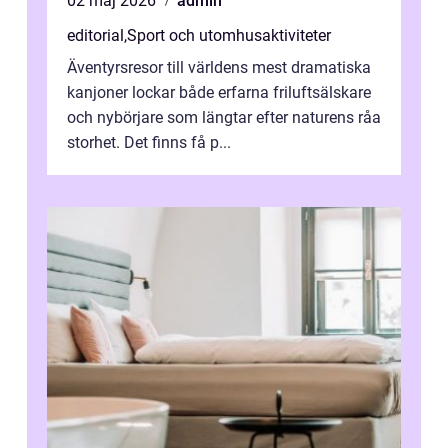
02 maj 2026
admin
editorial
,
Sport och utomhusaktiviteter
Äventyrsresor till världens mest dramatiska
kanjoner lockar både erfarna friluftsälskare
och nybörjare som längtar efter naturens råa
storhet. Det finns få p...