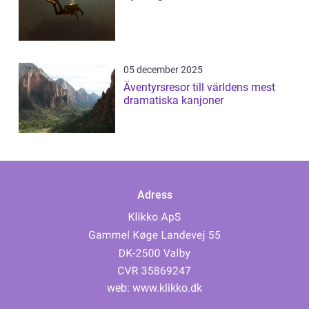
05 december 2025
Äventyrsresor till världens mest
dramatiska kanjoner
Adress
web:
www.klikko.dk