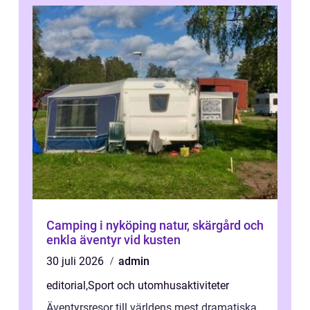
Camping i nyköping natur, skärgård och
enkla äventyr vid kusten
30 juli 2026
admin
editorial
,
Sport och utomhusaktiviteter
Äventyrsresor till världens mest dramatiska