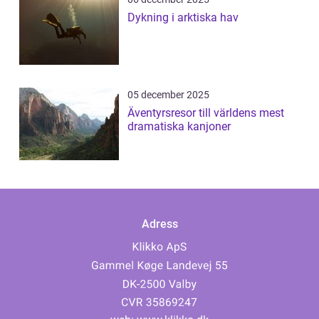
Dykning i arktiska hav
05 december 2025
Äventyrsresor till världens mest
dramatiska kanjoner
Adress