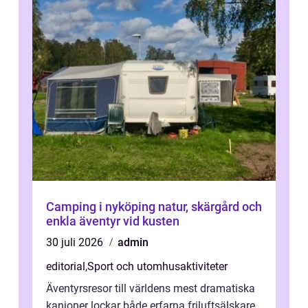
Camping i nyköping natur, skärgård och
enkla äventyr vid kusten
30 juli 2026
admin
editorial
,
Sport och utomhusaktiviteter
Äventyrsresor till världens mest dramatiska
kanjoner lockar både erfarna friluftsälskare