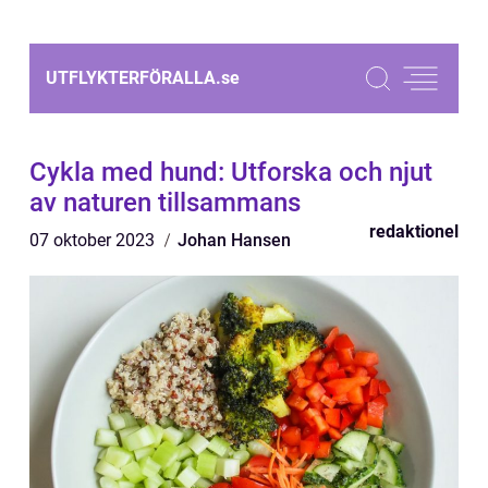
UTFLYKTERFÖRALLA.
se
Cykla med hund: Utforska och njut
av naturen tillsammans
redaktionel
07 oktober 2023
Johan Hansen