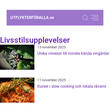
UTFLYKTERFÖRALLA.
se
Livsstilsupplevelser
13 november 2025
Unika vinresor till mindre kända vingårdar
11 november 2025
Kurser i slow cooking och lokala råvaror