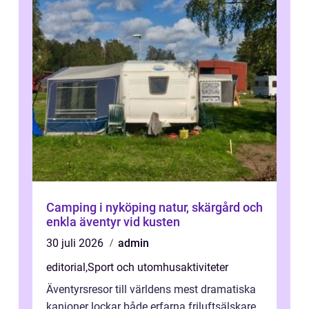
Camping i nyköping natur, skärgård och
enkla äventyr vid kusten
30 juli 2026
admin
editorial
,
Sport och utomhusaktiviteter
Äventyrsresor till världens mest dramatiska
kanjoner lockar både erfarna friluftsälskare