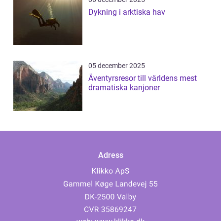
Dykning i arktiska hav
05 december 2025
Äventyrsresor till världens mest
dramatiska kanjoner
Adress