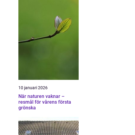
10 januari 2026
När naturen vaknar –
resmål för vårens första
grönska