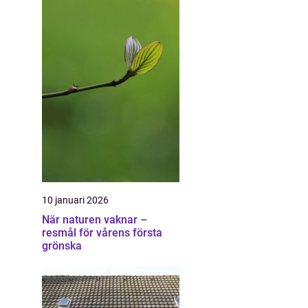
10 januari 2026
När naturen vaknar –
resmål för vårens första
grönska