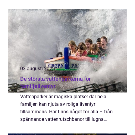
kropp och själ på l...
02 augusti 2025
De största vattenparkerna för
familjeäventyr
Vattenparker är magiska platser där hela
familjen kan njuta av roliga äventyr
tillsammans. Här finns något för alla – från
spännande vattenrutschbanor till lugna
vågbassänger och lekvänl...