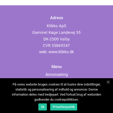
Adress
web:
www.klikko.dk
Menu
Annonsering
Om oss
På vores website bruges cookies til at huske dine indstillinger,
Cookies
statistik og personalisering af indhold og annoncer. Denne
information deles med tredjepart. Ved fortsat brug af websiden
Kontakta oss
godkender du cookiepolitikken.
Sitemap
Ok
Privatlivspolitik