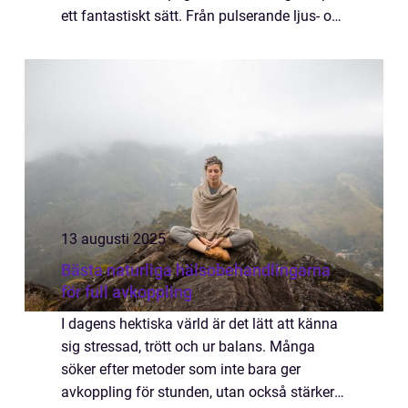
ett fantastiskt sätt. Från pulserande ljus- och
musikfestivaler till gamla ceremonier och
krea...
13 augusti 2025
Bästa naturliga hälsobehandlingarna
för full avkoppling
I dagens hektiska värld är det lätt att känna
sig stressad, trött och ur balans. Många
söker efter metoder som inte bara ger
avkoppling för stunden, utan också stärker