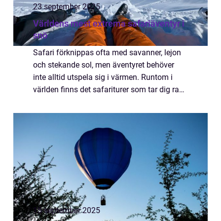
23 september 2025
Världens mest extrema safariäventyr i
snö
Safari förknippas ofta med savanner, lejon
och stekande sol, men äventyret behöver
inte alltid utspela sig i värmen. Runtom i
världen finns det safariturer som tar dig rakt
in i snölandskap, där vilda djur, isvidder...
15 september 2025