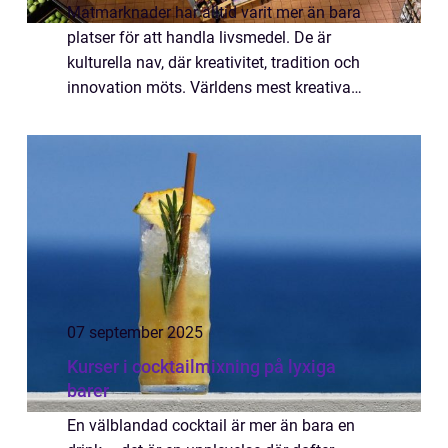
Matmarknader har alltid varit mer än bara
platser för att handla livsmedel. De är
kulturella nav, där kreativitet, tradition och
innovation möts. Världens mest kreativa
matmarknader erbjuder en explosion av
färger, ...
07 september 2025
Kurser i cocktailmixning på lyxiga
barer
En välblandad cocktail är mer än bara en