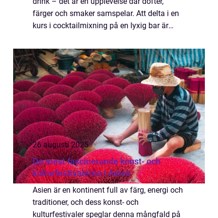
drink – det är en upplevelse där dofter,
färger och smaker samspelar. Att delta i en
kurs i cocktailmixning på en lyxig bar är
därför inte bara en chans...
26 augusti 2025
De mest fascinerande konst- och
kulturfestivalerna i Asien
Asien är en kontinent full av färg, energi och
traditioner, och dess konst- och
kulturfestivaler speglar denna mångfald på