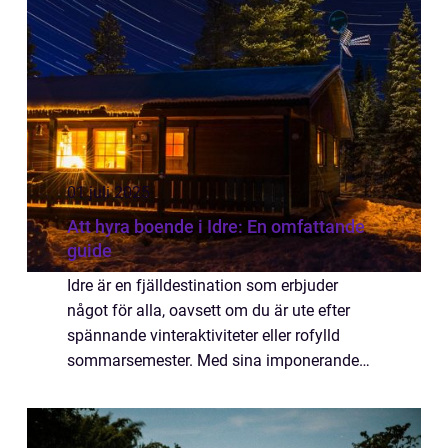
01 juli 2025
Att hyra boende i Idre: En omfattande
guide
Idre är en fjälldestination som erbjuder
något för alla, oavsett om du är ute efter
spännande vinteraktiviteter eller rofylld
sommarsemester. Med sina imponerande
fjäll, snösäkra backar och vidsträck...