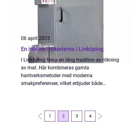
06 april 2025
En inblick i rökerierna i Linköping
I Linköping finns en lång tradition av rökning
av mat. Här kombineras gamla
hantverksmetoder med moderna
smakpreferenser, vilket erbjuder både
lokalbefolkning och besökare unika
smakupplevelser. Rökeri Linköp...
1
2
3
4