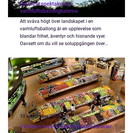
De mest spektakulära
varmluftsballongturerna
Att sväva högt över landskapet i en
varmluftsballong är en upplevelse som
blandar frihet, äventyr och hisnande vyer.
Oavsett om du vill se soluppgången över
vidsträckta slätter, majestätiska berg ell...
10 september 2025
Världens mest kreativa matmarknader