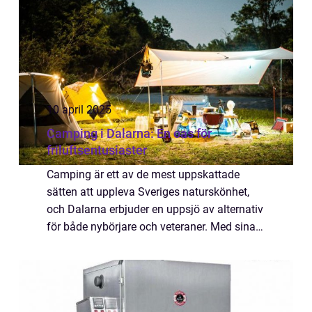
10 april 2025
Camping i Dalarna: En oas för
friluftsentusiaster
Camping är ett av de mest uppskattade
sätten att uppleva Sveriges naturskönhet,
och Dalarna erbjuder en uppsjö av alternativ
för både nybörjare och veteraner. Med sina
vidsträckta skogar, klara sjöar och ...