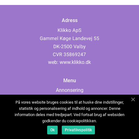
Adress
web:
www.klikko.dk
Menu
Annonsering
Om oss
På vores website bruges cookies til at huske dine indstillinger,
Cookies
statistik og personalisering af indhold og annoncer. Denne
information deles med tredjepart. Ved fortsat brug af websiden
Kontakta oss
godkender du cookiepolitikken.
Sitemap
Ok
Privatlivspolitik