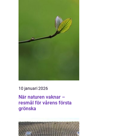
10 januari 2026
När naturen vaknar –
resmål för vårens första
grönska