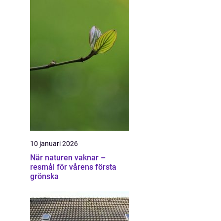
10 januari 2026
När naturen vaknar –
resmål för vårens första
grönska